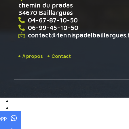
chemin du pradas
34670 Baillargues
04-67-87-10-50
06-99-45-10-50
contact@tennispadelbaillargues.
A propos
Contact
App