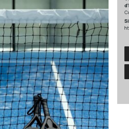
d
C
Si
ht