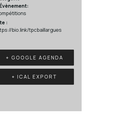
’Évènement:
ompétitions
te :
tps://bio.link/tpcbaillargues
+ GOOGLE AGENDA
+ ICAL EXPORT