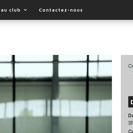
 au club
Contactez-nous
C
Da
1
C