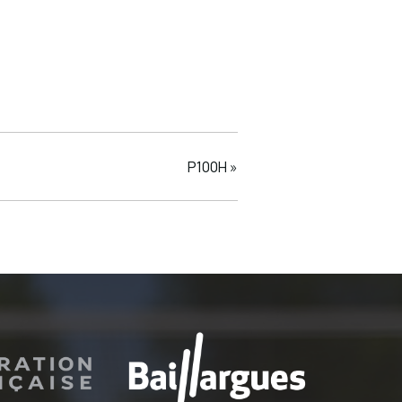
P100H
»