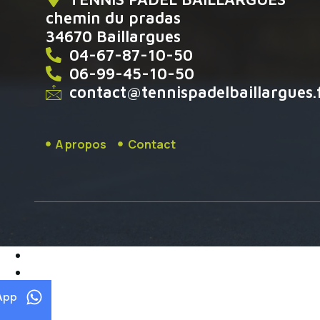
chemin du pradas
34670 Baillargues
04-67-87-10-50
06-99-45-10-50
contact@tennispadelbaillargues.
A propos
Contact
App