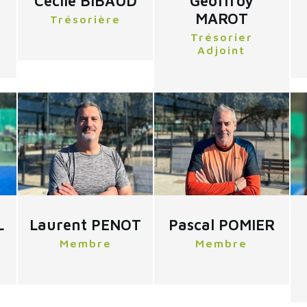
Cécile BIBAUD
Geoffroy
MAROT
Trésorière
Trésorier
Adjoint
L
Laurent PENOT
Pascal POMIER
Membre
Membre