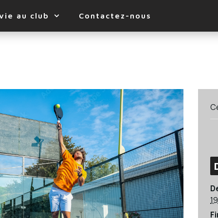
vie au club
Contactez-nous
C
D
19
Fi