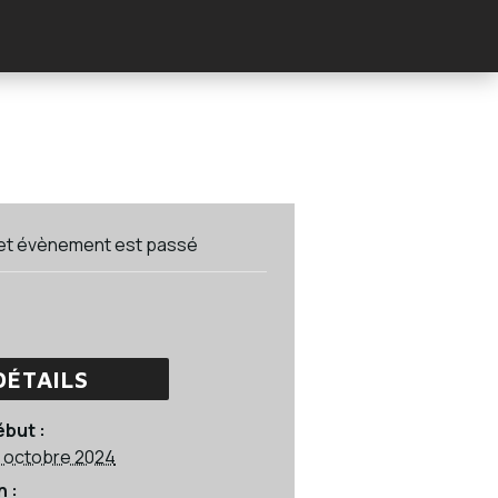
et évènement est passé
DÉTAILS
ébut :
 octobre 2024
n :