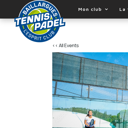
Mon club
La 
<< All Events