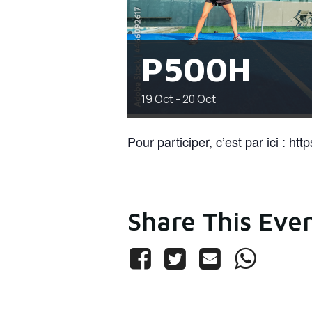
P500H
19
Oct
-
20
Oct
Pour participer, c’est par ici : http
Share This Eve