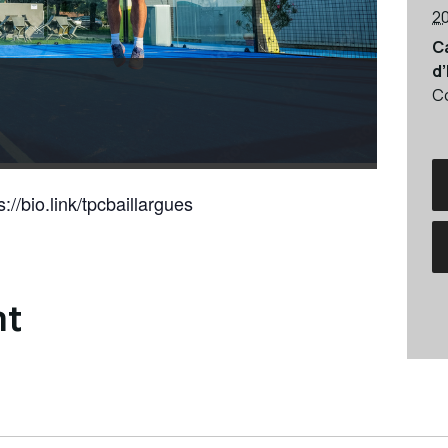
2
C
d
C
s://bio.link/tpcbaillargues
nt