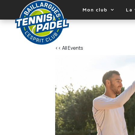
Mon club
La 
<< All Events