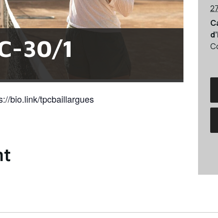
2
C
d
C-30/1
C
s://bio.link/tpcbaillargues
nt