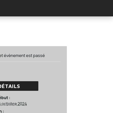
et évènement est passé
DÉTAILS
ébut :
6 octobre 2024
n :