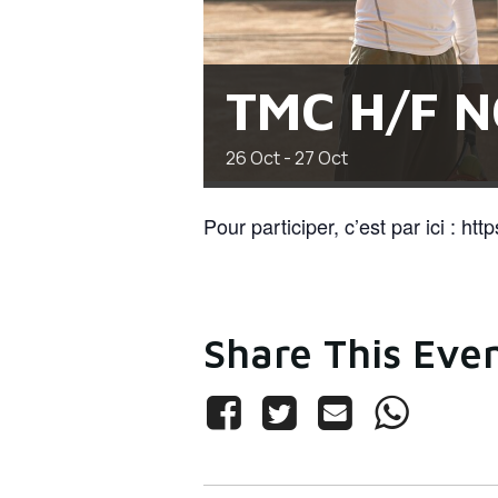
TMC H/F N
26
Oct
-
27
Oct
Pour participer, c’est par ici : http
Share This Eve