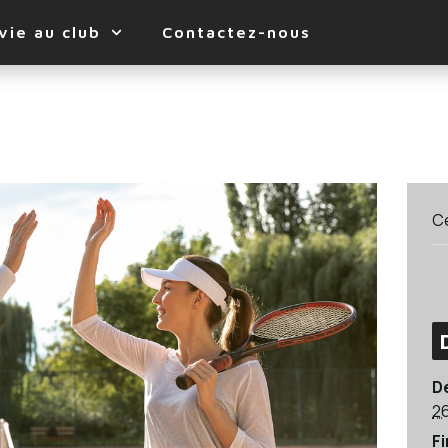
vie au club
Contactez-nous
C
D
2
Fi