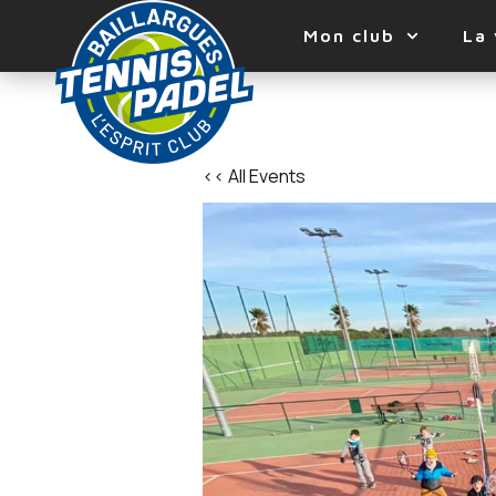
Mon club
La 
<< All Events