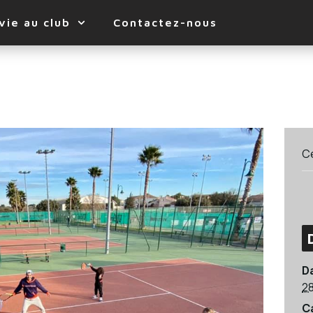
vie au club
Contactez-nous
C
Da
2
C