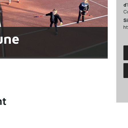
d
C
Si
ht
une
nt