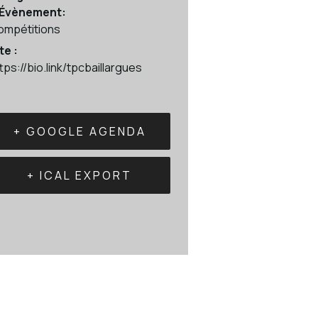
’Évènement:
ompétitions
te :
tps://bio.link/tpcbaillargues
+ GOOGLE AGENDA
+ ICAL EXPORT