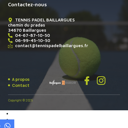
Contactez-nous
TENNIS PADEL BAILLARGUES
chemin du pradas
34670 Baillargues
04-67-87-10-50
06-99-45-10-50
contact@tennispadelbaillargues.fr
A propos
Contact
Copyright © 2025
p